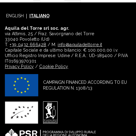
ENGLISH
ITALIANO
Aquila del Torre srl soc. agr.
via Attimis, 25 / Fraz. Savorgnano del Torre
33040 Povoletto (Ud)
T.
+39 0432 666428
/ M.
info@aquiladeltorre.it
Capitale Sociale e da ultimo bilancio: € 100.000,00 i.v.
Ufficio Registro Imprese: Udine / R.E.A.: UD-189400 / P.IVA
IT01693970301
Privacy Policy
/
Cookie Policy
CAMPAIGN FINANCED ACCORDING TO EU
REGULATION N. 1308/13