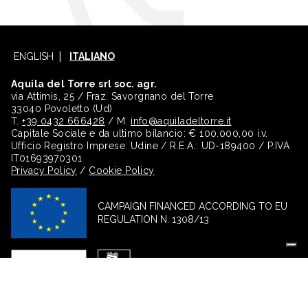
ENGLISH
ITALIANO
Aquila del Torre srl soc. agr.
via Attimis, 25 / Fraz. Savorgnano del Torre
33040 Povoletto (Ud)
T.
+39 0432 666428
/ M.
info@aquiladeltorre.it
Capitale Sociale e da ultimo bilancio: € 100.000,00 i.v.
Ufficio Registro Imprese: Udine / R.E.A.: UD-189400 / P.IVA
IT01693970301
Privacy Policy
/
Cookie Policy
CAMPAIGN FINANCED ACCORDING TO EU
REGULATION N. 1308/13