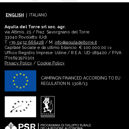
ENGLISH
ITALIANO
Aquila del Torre srl soc. agr.
via Attimis, 25 / Fraz. Savorgnano del Torre
33040 Povoletto (Ud)
T.
+39 0432 666428
/ M.
info@aquiladeltorre.it
Capitale Sociale e da ultimo bilancio: € 100.000,00 i.v.
Ufficio Registro Imprese: Udine / R.E.A.: UD-189400 / P.IVA
IT01693970301
Privacy Policy
/
Cookie Policy
CAMPAIGN FINANCED ACCORDING TO EU
REGULATION N. 1308/13