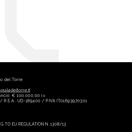
no del Torre
quiladeltorre.it
ancio: € 100.000,00 i.v.
e / R.E.A.: UD-189400 / P.IVA IT01693970301
 TO EU REGULATION N. 1308/13