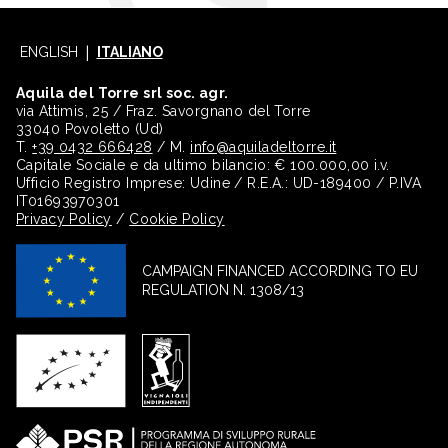
ENGLISH
ITALIANO
Aquila del Torre srl soc. agr.
via Attimis, 25 / Fraz. Savorgnano del Torre
33040 Povoletto (Ud)
T.
+39 0432 666428
/ M.
info@aquiladeltorre.it
Capitale Sociale e da ultimo bilancio: € 100.000,00 i.v.
Ufficio Registro Imprese: Udine / R.E.A.: UD-189400 / P.IVA
IT01693970301
Privacy Policy
/
Cookie Policy
CAMPAIGN FINANCED ACCORDING TO EU
REGULATION N. 1308/13