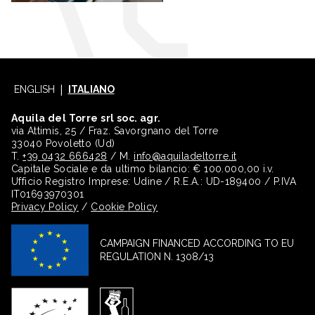
ENGLISH
ITALIANO
Aquila del Torre srl soc. agr.
via Attimis, 25 / Fraz. Savorgnano del Torre
33040 Povoletto (Ud)
T.
+39 0432 666428
/ M.
info@aquiladeltorre.it
Capitale Sociale e da ultimo bilancio: € 100.000,00 i.v.
Ufficio Registro Imprese: Udine / R.E.A.: UD-189400 / P.IVA
IT01693970301
Privacy Policy
/
Cookie Policy
CAMPAIGN FINANCED ACCORDING TO EU
REGULATION N. 1308/13